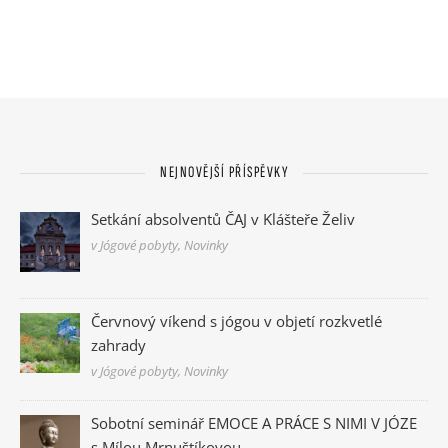
NEJNOVĚJŠÍ PŘÍSPĚVKY
Setkání absolventů ČAJ v Klášteře Želiv
v Jógové pobyty, Novinky
Červnový víkend s jógou v objetí rozkvetlé
zahrady
v Jógové pobyty, Novinky
Sobotní seminář EMOCE A PRÁCE S NIMI V JÓZE
s Mílou Mrnuštíkovou