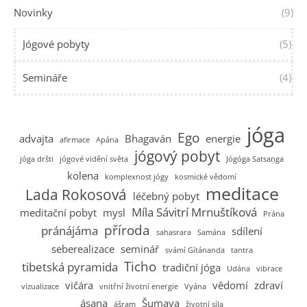
Novinky
(9)
Jógové pobyty
(5)
Semináře
(4)
jóga
Ego
advajta
Bhagaván
energie
afirmace
Apána
jógový pobyt
jóga dršti
jógové vidění světa
Jógóga Satsanga
kolena
komplexnost jógy
kosmické vědomí
meditace
Lada Rokosová
léčebný pobyt
Míla Sávitrí Mrnuštíková
meditační pobyt
mysl
Prána
příroda
pránájáma
sdílení
sahasrara
Samána
seberealizace
seminář
svámí Gítánanda
tantra
Ticho
tibetská pyramida
tradiční jóga
Udána
vibrace
vičára
vědomí
zdraví
vizualizace
vnitřní životní energie
Vyána
ásana
Šumava
ášram
životní síla