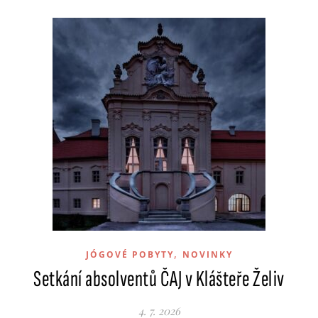
,
JÓGOVÉ POBYTY
NOVINKY
Setkání absolventů ČAJ v Klášteře Želiv
4. 7. 2026