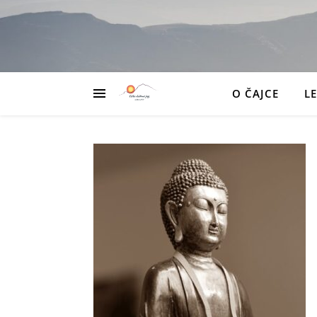
O ČAJCE
L