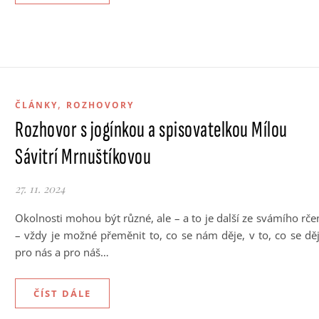
,
ČLÁNKY
ROZHOVORY
Rozhovor s jogínkou a spisovatelkou Mílou
Sávitrí Mrnuštíkovou
27. 11. 2024
Okolnosti mohou být různé, ale – a to je další ze svámího rče
– vždy je možné přeměnit to, co se nám děje, v to, co se dě
pro nás a pro náš…
ČÍST DÁLE