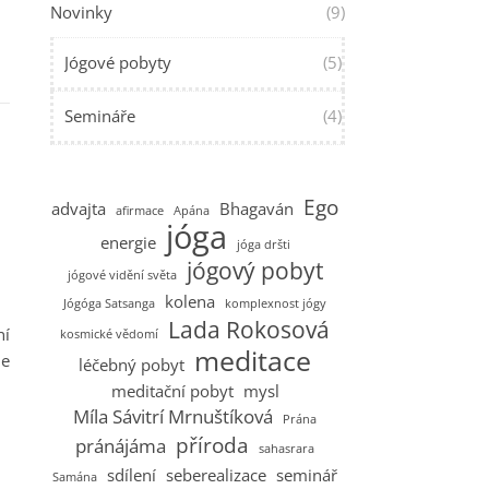
Novinky
(9)
Jógové pobyty
(5)
Semináře
(4)
Ego
advajta
Bhagaván
afirmace
Apána
jóga
energie
jóga dršti
jógový pobyt
jógové vidění světa
kolena
Jógóga Satsanga
komplexnost jógy
Lada Rokosová
ní
kosmické vědomí
meditace
je
léčebný pobyt
meditační pobyt
mysl
Míla Sávitrí Mrnuštíková
Prána
příroda
pránájáma
sahasrara
sdílení
seberealizace
seminář
Samána