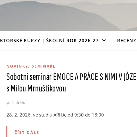
Vydejte se s námi na cestu poznání
EKTORSKÉ KURZY | ŠKOLNÍ ROK 2026-27
RECENZ
,
NOVINKY
SEMINÁŘE
Sobotní seminář EMOCE A PRÁCE S NIMI V JÓZE
s Mílou Mrnuštíkovou
4. 2. 2026
28. 2. 2026, ve studiu ARHA, od 9:30 do 18:00
ČÍST DÁLE