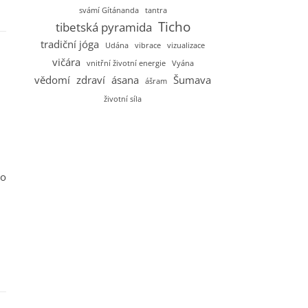
svámí Gítánanda
tantra
Ticho
tibetská pyramida
tradiční jóga
Udána
vibrace
vizualizace
vičára
vnitřní životní energie
Vyána
vědomí
zdraví
ásana
Šumava
ášram
životní síla
do