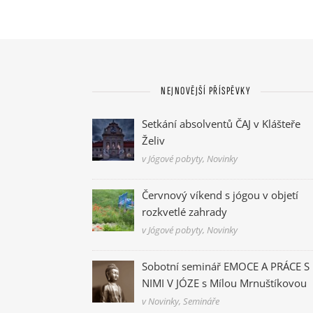
NEJNOVĚJŠÍ PŘÍSPĚVKY
Setkání absolventů ČAJ v Klášteře
Želiv
v Jógové pobyty, Novinky
Červnový víkend s jógou v objetí
rozkvetlé zahrady
v Jógové pobyty, Novinky
Sobotní seminář EMOCE A PRÁCE S
NIMI V JÓZE s Mílou Mrnuštíkovou
v Novinky, Semináře