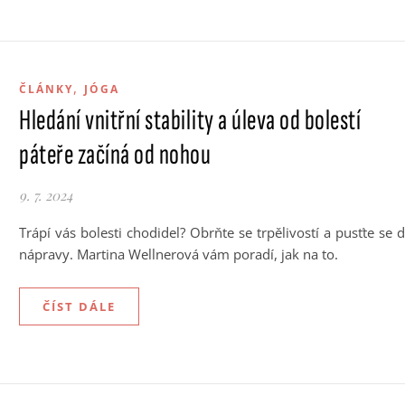
,
ČLÁNKY
JÓGA
Hledání vnitřní stability a úleva od bolestí
páteře začíná od nohou
9. 7. 2024
Trápí vás bolesti chodidel? Obrňte se trpělivostí a pusťte se 
nápravy. Martina Wellnerová vám poradí, jak na to.
ČÍST DÁLE