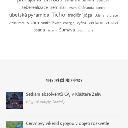
sahasrara
Samána
seberealizace
seminář
svámí Gítánanda
tantra
Ticho
tibetská pyramida
tradiční jóga
Udána
vibrace
vičára
vědomí
zdraví
vizualizace
vnitřní životní energie
Vyána
ásana
Šumava
ášram
životní síla
NEJNOVĚJŠÍ PŘÍSPĚVKY
Setkání absolventů ČAJ v Klášteře Želiv
v Jógové pobyty, Novinky
Červnový víkend s jógou v objetí rozkvetlé