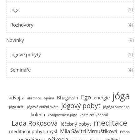
Jóga
(5)
Rozhovory
(4)
Novinky
(9)
Jógové pobyty
(5)
Semináře
(4)
jóga
Ego
advajta
Bhagaván
energie
afirmace
Apána
jógový pobyt
jóga dršti
jógové vidění světa
Jógóga Satsanga
kolena
komplexnost jógy
kosmické vědomí
meditace
Lada Rokosová
léčebný pobyt
Míla Sávitrí Mrnuštíková
meditační pobyt
mysl
Prána
příroda
pránájáma
sdílení