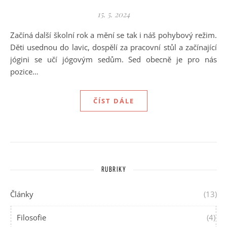
15. 5. 2024
Začíná další školní rok a mění se tak i náš pohybový režim.
Děti usednou do lavic, dospělí za pracovní stůl a začínající
jógini se učí jógovým sedům. Sed obecně je pro nás
pozice…
ČÍST DÁLE
RUBRIKY
Články
(13)
Filosofie
(4)